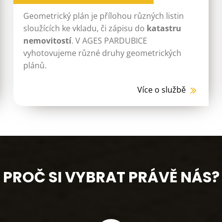
Geometrický plán je přílohou různých listin
sloužících ke vkladu, či zápisu do
katastru
nemovitostí
. V AGES PARDUBICE
vyhotovujeme různé druhy geometrických
plánů.
Více o službě
PROČ SI VYBRAT PRÁVĚ NÁS?