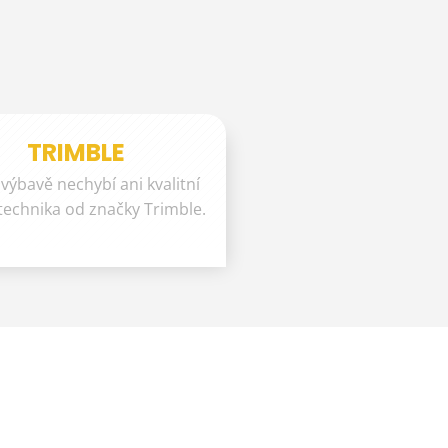
TRIMBLE
 výbavě nechybí ani kvalitní
technika od značky Trimble.