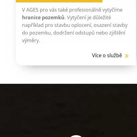
V AGES pro vás také profesionálně vytyčíme
hranice pozemků
. Vytyčení je důležité
například pro stavbu oplocení, osazení stavby
do pozemku, dodržení odstupů nebo zjištění
výměry.
Více o službě