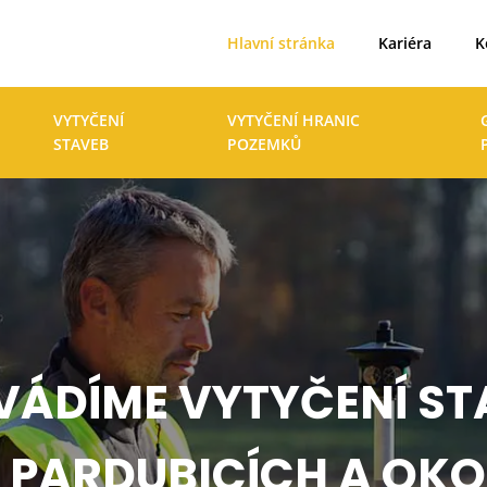
Hlavní stránka
Kariéra
K
VYTYČENÍ
VYTYČENÍ HRANIC
STAVEB
POZEMKŮ
VÁDÍME VYTYČENÍ ST
 PARDUBICÍCH A OKO