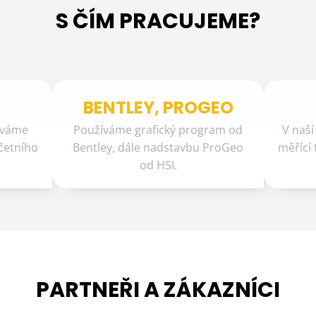
S ČÍM PRACUJEME?
BENTLEY, PROGEO
áváme
Používáme grafický program od
V naší
četního
Bentley, dále nadstavbu ProGeo
měřící 
od HSI.
PARTNEŘI A ZÁKAZNÍCI