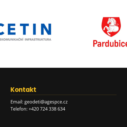
Kontakt
Email:
geodeti@agespce.cz
Telefon:
+420 724 338 634