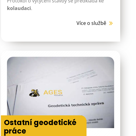
Protokol o vytyčení stavby se předkládá ke
kolaudaci
.
Více o službě
Ostatní geodetické
práce