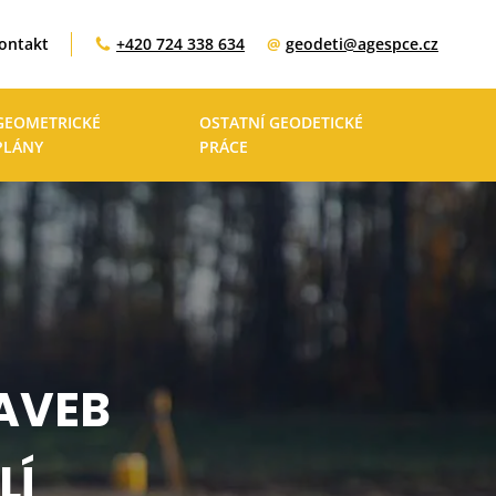
ontakt
+420 724 338 634
@
geodeti@agespce.cz
GEOMETRICKÉ
OSTATNÍ GEODETICKÉ
PLÁNY
PRÁCE
AVEB
LÍ