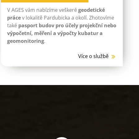
V AGES vám nabízíme veškeré
geodetické
práce
v lokalitě Pardubicka a okolí. Zhotovíme
také
pasport budov pro účely projekční nebo
výpočetní, měření a výpočty kubatur a
geomonitoring
.
Více o službě