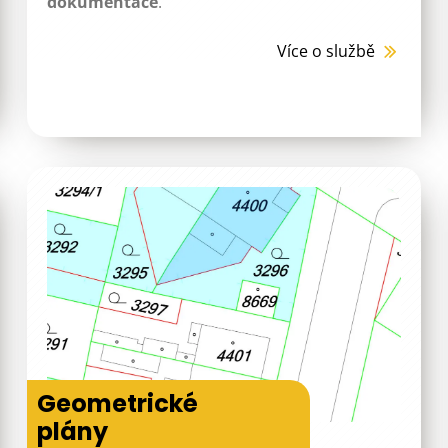
dokumentace
.
Více o službě
Geometrické
plány