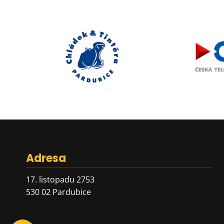
Adresa
17. listopadu 2753
530 02 Pardubice