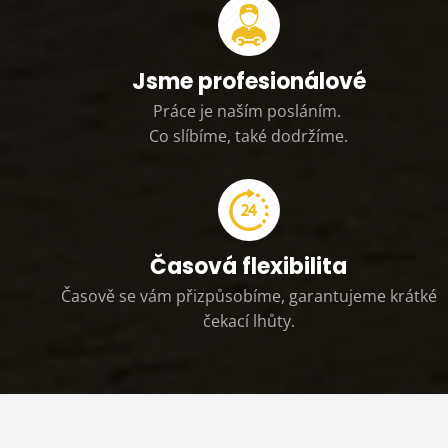
Jsme profesionálové
Práce je naším posláním.
Co slíbíme, také dodržíme.
Časová flexibilita
Časově se vám přizpůsobíme, garantujeme krátké
čekací lhůty.